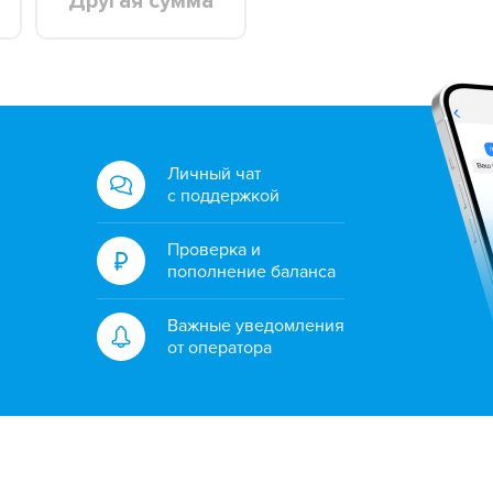
Другая сумма
Личный чат
с поддержкой
Проверка и
пополнение баланса
Важные уведомления
от оператора